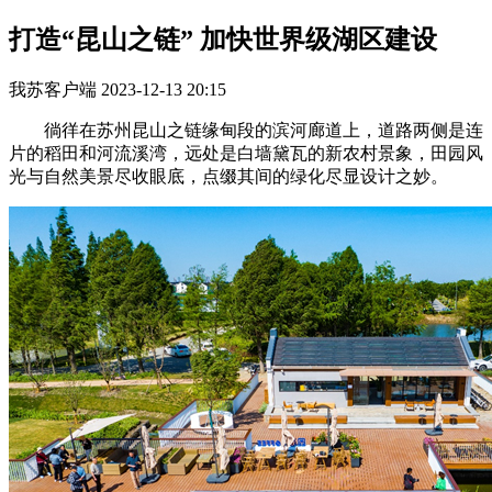
打造“昆山之链” 加快世界级湖区建设
我苏客户端
2023-12-13 20:15
徜徉在苏州昆山之链缘甸段的滨河廊道上，道路两侧是连
片的稻田和河流溪湾，远处是白墙黛瓦的新农村景象，田园风
光与自然美景尽收眼底，点缀其间的绿化尽显设计之妙。