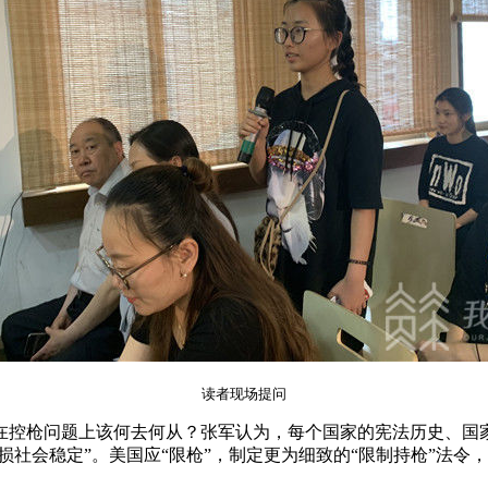
读者现场提问
控枪问题上该何去何从？张军认为，每个国家的宪法历史、国家
损社会稳定”。美国应“限枪”，制定更为细致的“限制持枪”法