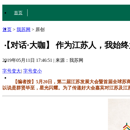
首页
城·事
首页
>
我苏网
>
原创
【对话·大咖】 作为江苏人，我始
人·文
2019年05月11日 17:46:51
|
来源：我苏网
行·色
字号变大
|
字号变小
互动
【编者按】5月20日，第二届江苏发展大会暨首届全球
以说是群贤毕至，星光闪耀。为了传递好大会嘉宾对江苏及江苏