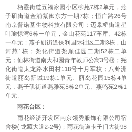
栖霞街道五福家园小区柳苑7栋2单元，燕
子矶街道金浦紫御东方一期7栋；恒广路26号
南京普诺基生物科技有限公司；迈皋桥街道星
叶瑜憬湾6栋一单元，金山花苑117车库、42栋
一单元；燕子矶街道保利国际社区二期3栋，山
河苑1栋；尧化街道尧顺佳园二期52栋二单
元；仙林街道南大和园青年教师公寓3号楼；尧
化街道太龙路水田村118号十月军校；八卦洲
街道丽岛新城19栋1单元、丽岛花园15栋4单
元，燕子矶街道燕雅苑8栋2单元、燕鸣苑2栋1
单元。
雨花台区：
雨花经济开发区南京领秀服饰有限公司宿
舍楼( 龙藏大道2-2号)；雨花街道卡子门大街98