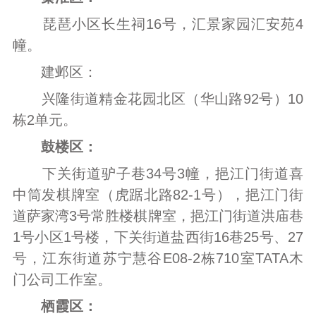
琵琶小区长生祠16号，汇景家园汇安苑4
幢。
建邺区：
兴隆街道精金花园北区（华山路92号）10
栋2单元。
鼓楼区：
下关街道驴子巷34号3幢，挹江门街道喜
中筒发棋牌室（虎踞北路82-1号），挹江门街
道萨家湾3号常胜楼棋牌室，挹江门街道洪庙巷
1号小区1号楼，下关街道盐西街16巷25号、27
号，江东街道苏宁慧谷E08-2栋710室TATA木
门公司工作室。
栖霞区：