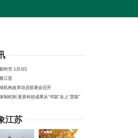
讯
苏新时空 1月3日
体看江苏
苏省机构改革动员部署会召开
新体制机制 更多科技成果从“书架”走上“货架”
位上新 江苏各地举办新年首场招聘会
州：奋力打造全球具有领先地位的“智造之城”
象江苏
【改变在身边】今年起扬州环卫工享免费早餐
苏高速公路因雾霾特级管制均已解除