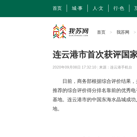
首页
城·事
人·文
行·色
首页
我苏网
>
连云港市首次获评国
2020年09月08日 17:32:10
|
来源：连云港手机台
日前，商务部根据综合评价结果，并
推荐的综合评价得分排名靠前的优秀电
基地。
连云港市
的中国东海水晶城成功
地。