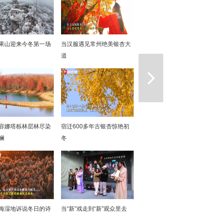
果山迎来今冬第一场
当汉服遇见常州绝美银杏大
道
一篇
容娜塔栎林层林尽染
宿迁600多年古银杏惊艳初
斓
冬
海湿地诉说冬日的诗
当“新”戏走到“新”观众里去