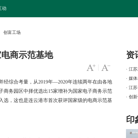
互动
创富工场
>
家电商示范基地
资
字号变大
|
字号变小
· 江
· 媒
经综合考量，从2019年—2020年连续两年在由各地
· 江
子商务园区中择优选出15家增补为国家电子商务示范
· 创
入选，这也是
连云港市
首次获评国家级的电商示范基
· 岗
· 苏
印
· 
· 江