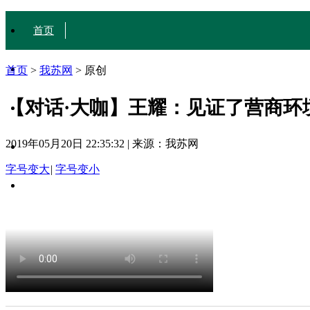
首页
城·事
首页
>
我苏网
>
原创
【对话·大咖】王耀：见证了营商环
人·文
2019年05月20日 22:35:32
|
来源：我苏网
行·色
字号变大
|
字号变小
互动