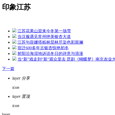
· 岗位上新 江苏各地举办新年首场招聘会
印象江苏
· 苏州：奋力打造全球具有领先地位的“智造之城”
· 【改变在身边】今年起扬州环卫工享免费早餐
· 江苏高速公路因雾霾特级管制均已解除
江苏花果山迎来今冬第一场雪
当汉服遇见常州绝美银杏大道
江苏句容娜塔栎林层林尽染色彩斑斓
宿迁600多年古银杏惊艳初冬
射阳沿海湿地诉说冬日的诗意与浪漫
当“新”戏走到“新”观众里去 昆剧《蝴蝶梦》南京农业
下一篇
layer
分享
icon
layer
置顶
icon
layer