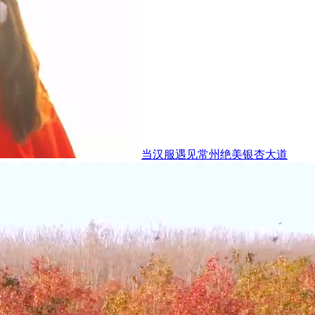
当汉服遇见常州绝美银杏大道