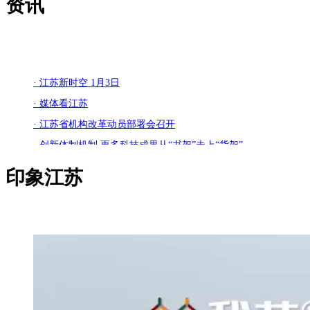
资讯
· 江苏新时空 1月3日
· 媒体看江苏
· 江苏省机构改革动员部署会召开
· 创新体制机制 更多科技成果从“书架”走上“货架”
· 岗位上新 江苏各地举办新年首场招聘会
印象江苏
· 苏州：奋力打造全球具有领先地位的“智造之城”
· 【改变在身边】今年起扬州环卫工享免费早餐
· 江苏高速公路因雾霾特级管制均已解除