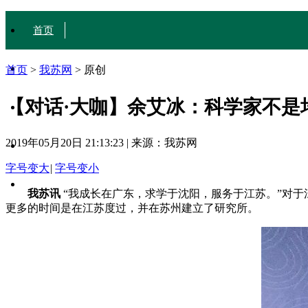
首页
城·事
首页
>
我苏网
>
原创
【对话·大咖】余艾冰：科学家不是
人·文
2019年05月20日 21:13:23
|
来源：我苏网
行·色
字号变大
|
字号变小
互动
我苏讯
“我成长在广东，求学于沈阳，服务于江苏。”对于
更多的时间是在江苏度过，并在苏州建立了研究所。