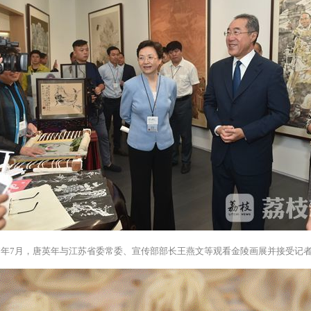
17年7月，唐英年与江苏省委常委、宣传部部长王燕文等观看金陵画展并接受记