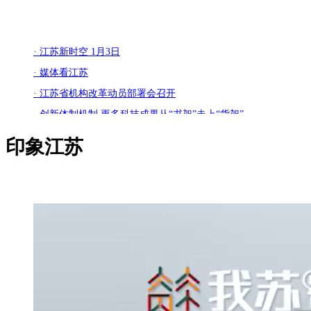
· 江苏新时空 1月3日
· 媒体看江苏
· 江苏省机构改革动员部署会召开
· 创新体制机制 更多科技成果从“书架”走上“货架”
· 岗位上新 江苏各地举办新年首场招聘会
印象江苏
· 苏州：奋力打造全球具有领先地位的“智造之城”
· 【改变在身边】今年起扬州环卫工享免费早餐
· 江苏高速公路因雾霾特级管制均已解除