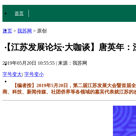
首页
城·事
首页
>
我苏网
>
原创
【江苏发展论坛·大咖谈】唐英年：
人·文
2019年05月20日 10:55:55
|
来源：我苏网
行·色
字号变大
|
字号变小
互动
【编者按】2019年5月20日，第二届江苏发展大会暨
商、科技、新闻传媒、社团侨界等各领域的嘉宾代表就江苏的