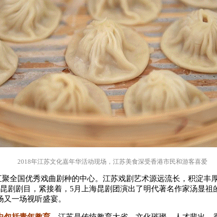
2018年江苏文化嘉年华活动现场，江苏美食深受香港市民和游客喜爱
为汇聚全国优秀戏曲剧种的中心。江苏戏剧艺术源远流长，积淀丰
典昆剧剧目，紧接着，5月上海昆剧团演出了明代著名作家汤显祖
场又一场视听盛宴。
中包括青年教育。
江苏是传统教育大省，文化璀璨，人才辈出。