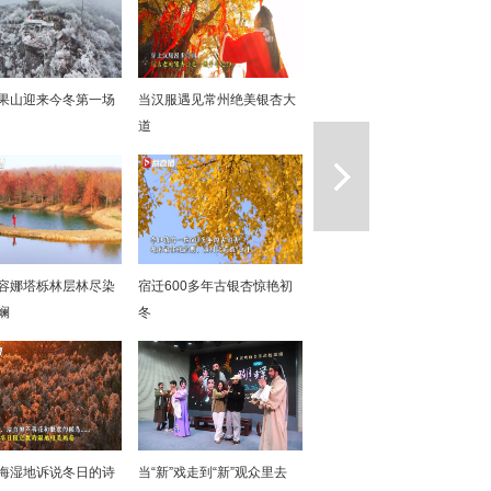
果山迎来今冬第一场
当汉服遇见常州绝美银杏大
道
一篇
容娜塔栎林层林尽染
宿迁600多年古银杏惊艳初
斓
冬
海湿地诉说冬日的诗
当“新”戏走到“新”观众里去