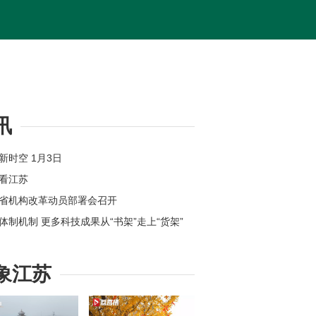
讯
苏新时空 1月3日
体看江苏
苏省机构改革动员部署会召开
新体制机制 更多科技成果从“书架”走上“货架”
位上新 江苏各地举办新年首场招聘会
州：奋力打造全球具有领先地位的“智造之城”
象江苏
【改变在身边】今年起扬州环卫工享免费早餐
苏高速公路因雾霾特级管制均已解除