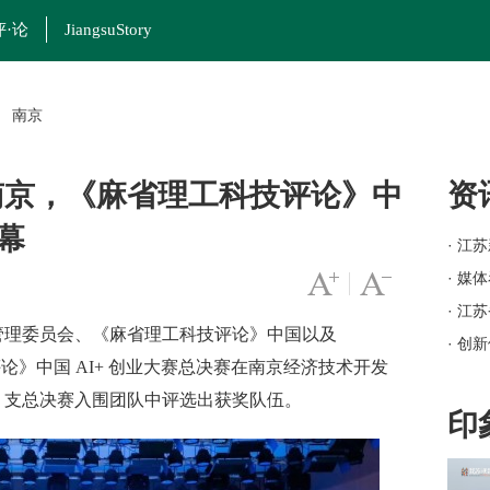
评·论
JiangsuStory
南京
>
”南京，《麻省理工科技评论》中
资
幕
· 江
· 媒
字号变大
|
字号变小
· 江
理委员会、《麻省理工科技评论》中国以及
· 创
技评论》中国 AI+ 创业大赛总决赛在南京经济技术开发
· 岗
4 支总决赛入围团队中评选出获奖队伍。
· 苏
印
· 
· 江