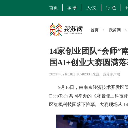
首页
城·事
人·文
行·色
首页
我苏网
>
14家创业团队“会师
国AI+创业大赛圆满落
2023年09月18日 16:48:33
|
来源：我苏客户端
9月16日，由南京经济技术开发区管
DeepTech 共同举办的《麻省理工科
区红枫科技园落下帷幕。大赛现场从 1