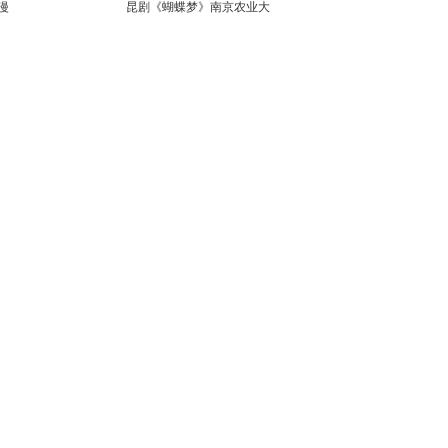
漫
昆剧《蝴蝶梦》南京农业大
学上演