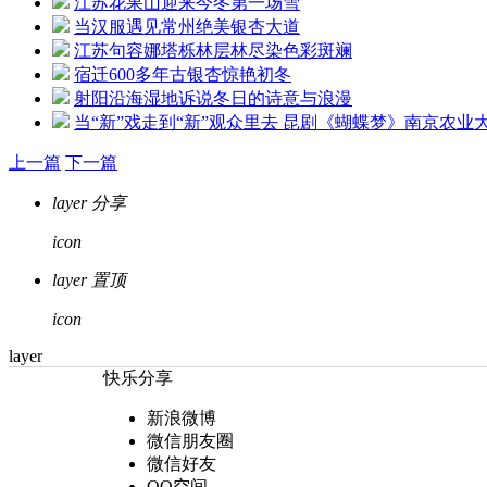
江苏花果山迎来今冬第一场雪
当汉服遇见常州绝美银杏大道
江苏句容娜塔栎林层林尽染色彩斑斓
宿迁600多年古银杏惊艳初冬
射阳沿海湿地诉说冬日的诗意与浪漫
当“新”戏走到“新”观众里去 昆剧《蝴蝶梦》南京农业
上一篇
下一篇
layer
分享
icon
layer
置顶
icon
layer
快乐分享
新浪微博
微信朋友圈
微信好友
QQ空间