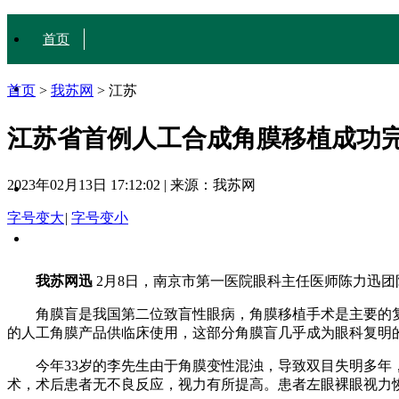
首页
城·事
首页
>
我苏网
>
江苏
江苏省首例人工合成角膜移植成功
人·文
2023年02月13日 17:12:02
|
来源：我苏网
行·色
字号变大
|
字号变小
JiangsuStory
我苏网迅
2月8日，南京市第一医院眼科主任医师陈力迅
角膜盲是我国第二位致盲性眼病，角膜移植手术是主要的复
的人工角膜产品供临床使用，这部分角膜盲几乎成为眼科复明的
今年33岁的李先生由于角膜变性混浊，导致双目失明多年，
术，术后患者无不良反应，视力有所提高。患者左眼裸眼视力恢