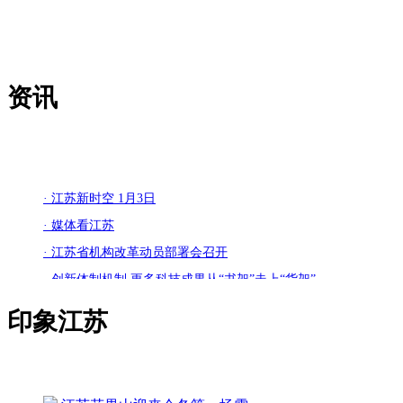
资讯
· 江苏新时空 1月3日
· 媒体看江苏
· 江苏省机构改革动员部署会召开
· 创新体制机制 更多科技成果从“书架”走上“货架”
· 岗位上新 江苏各地举办新年首场招聘会
印象江苏
· 苏州：奋力打造全球具有领先地位的“智造之城”
· 【改变在身边】今年起扬州环卫工享免费早餐
· 江苏高速公路因雾霾特级管制均已解除