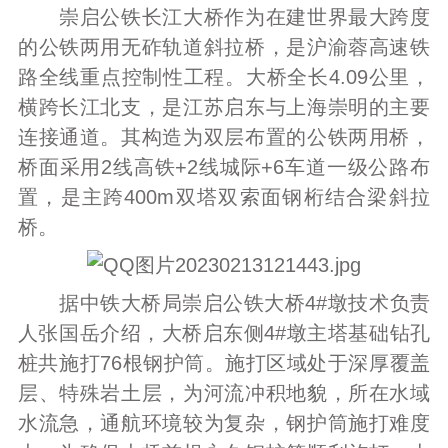
崇启公铁长江大桥作为在建世界最大跨度
的公铁两用无砟轨道斜拉桥，是沪渝蓉高速铁
路全线重点控制性工程。大桥全长4.09公里，
横跨长江北支，是江苏启东与上海崇明的主要
连接通道。其构造为双层布置的公铁两用桥，
桥面采用2线高铁+2线城际+6车道一级公路布
置，是主跨400m双塔双索面钢桁结合梁斜拉
桥。
据中铁大桥局崇启公铁大桥4#墩技术负责
人张国岳介绍，大桥启东侧4#墩主塔基础钻孔
桩共施打76根钢护筒。施打区域处于深厚覆盖
层、特殊岩土层，为河流冲积地貌，所在水域
水流急，通航环境较为复杂，钢护筒施打难度