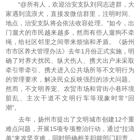
“@所有人，欢迎治安支队刘同志进群，大
家遇到流浪犬，直接发微信群里，注明时间、
地点，治安支队将会依法收容处理。”如今，出
门遛犬的市民越来越多，然而有些人遛狗不牵
绳，给社区邻里之间带来烦恼和矛盾。《扬州
市市区养犬管理办法》去年1月份正式实施，明
确了对养犬扰民、纵犬伤人、携犬出户未采取
牵引带牵引、携犬进入公共场所等不文明行为
的管理要求，解决民众反映强烈的涉犬问题。
然而，不文明养宠、农贸市场和背街小巷环境
脏乱、主次干道不文明行车等现象时常“回
潮”。
去年，扬州市提出了文明城市创建12个重
难点问题，开展15项专项整治行动，通过“拉清
单”来攻坚克难，同时明确相关职能部门职责，