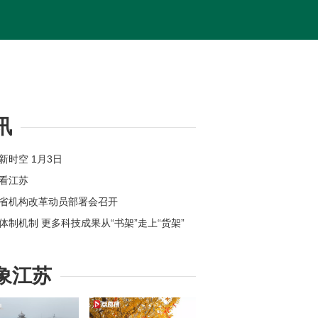
讯
苏新时空 1月3日
体看江苏
苏省机构改革动员部署会召开
新体制机制 更多科技成果从“书架”走上“货架”
位上新 江苏各地举办新年首场招聘会
州：奋力打造全球具有领先地位的“智造之城”
象江苏
【改变在身边】今年起扬州环卫工享免费早餐
苏高速公路因雾霾特级管制均已解除