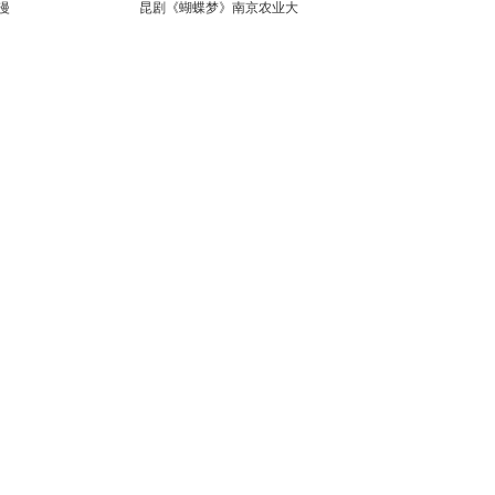
漫
昆剧《蝴蝶梦》南京农业大
学上演