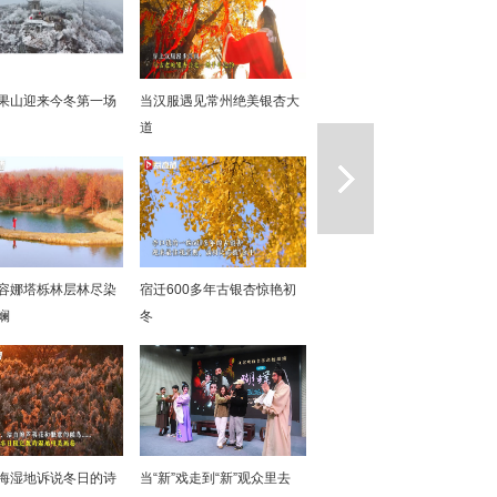
果山迎来今冬第一场
当汉服遇见常州绝美银杏大
道
一篇
容娜塔栎林层林尽染
宿迁600多年古银杏惊艳初
斓
冬
海湿地诉说冬日的诗
当“新”戏走到“新”观众里去