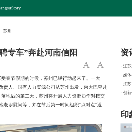
iangsuStory
苏州
>
招聘专车”奔赴河南信阳
资
字号变大
|
字号变小
· 江
· 媒
受春节假期的时候，苏州已经行动起来了。一大
· 江
负责人、国有人力资源公司从苏州出发，乘大巴奔赴
· 创
划，落地后的第二天，苏州将开展人力资源协作对接交
· 岗
地老乡慰问等，并在节后第一时间组织“点对点”返
· 苏
印
· 
· 江