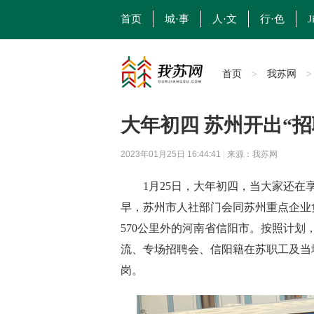
首页
城·事
人·文
行·色
J
首页
我苏网
>
大年初四 苏州开出“
2023年01月25日 16:44:41
|
来源：我苏网
1月25日，大年初四，当大家还在享
早，苏州市人社部门会同苏州重点企业
570公里外的河南省信阳市。按照计
流、专场招聘会、信阳籍在苏职工及当
岗。