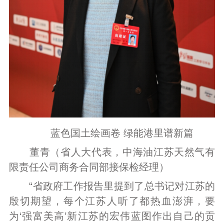
蓝色国土绘画卷 绿能港里谱新篇
董青（省人大代表，中海油江苏天然气有
限责任公司商务合同部接保检经理）
“省政府工作报告里提到了总书记对江苏的
殷切期望，每个江苏人听了都热血澎湃，要
为‘强富美高’新江苏的宏伟蓝图作出自己的贡