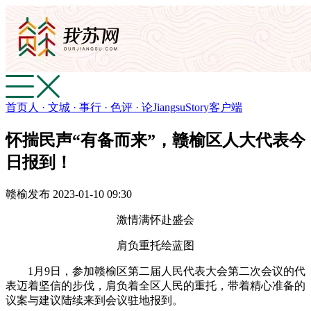
首页
人 · 文
城 · 事
行 · 色
评 · 论
JiangsuStory
客户端
怀揣民声“有备而来”，赣榆区人大代表今
日报到！
赣榆发布
2023-01-10 09:30
激情满怀赴盛会
肩负重托绘蓝图
1月9日，参加赣榆区第二届人民代表大会第二次会议的代
表迈着坚信的步伐，肩负着全区人民的重托，带着精心准备的
议案与建议陆续来到会议驻地报到。