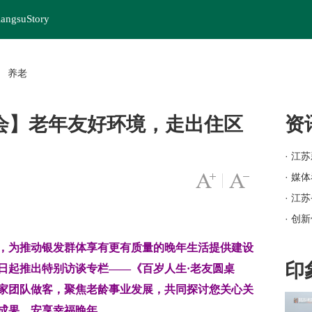
iangsuStory
养老
>
会】老年友好环境，走出住区
资
· 江
· 媒
字号变大
|
字号变小
· 江
· 创
· 岗
为推动银发群体享有更有质量的晚年生活提供建设
· 苏
印
日起推出特别访谈专栏——《百岁人生·老友圆桌
· 
家团队做客，聚焦老龄事业发展，共同探讨您关心关
· 江
成果，安享幸福晚年。