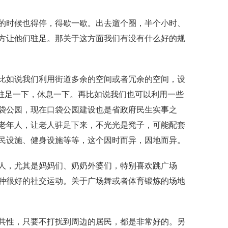
的时候也得停
，
得歇一歇。出去遛个圈，半个小时
、
方让他们驻足。那关于这方面我们有没有什么好的规
比如说我们利用街道多余的空间或者冗余的空间
，
设
够驻足一下，休息一下。再比如说我们也可以利用一些
袋公园
，
现在口袋公园建设也是省政府民生实事之
老年人
，
让老人驻足下来
，
不光光是凳子，可能配套
民设施
、
健身设施等等，这个因时而异，因地而异。
人，尤其是妈妈们
、
奶奶外婆们，特别喜欢跳广场
种很好的社交运动。关于广场舞或者体育锻炼的场地
共性，只要不打扰到周边的居民，都是非常好的。另