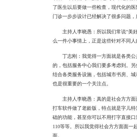
了医生以后要做一些检查
，
现代化的医
门诊一步步设计已经解决
了
很多问题，
主持人李晓愚：
所以我们常说
“
美
么一件小事情上
，
正是这些针对不同人
丁志刚：
我觉得一方面就是各类公
的
，
包括服务中心
我们要多
考虑到。另
结合各类服务设施，包括城市书房、城
也是很重要的一个关注点。
主持人李晓愚：
真的是社会方方面
打车软件做了老龄版，特点就是字儿特
础的功能
，
甚至你可以不用打字直接口
110
等等。所以我觉得社会方方面面一
面。