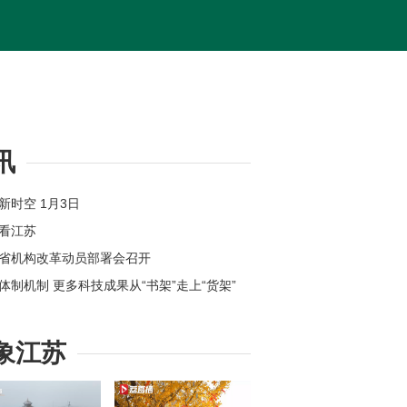
讯
苏新时空 1月3日
体看江苏
苏省机构改革动员部署会召开
新体制机制 更多科技成果从“书架”走上“货架”
位上新 江苏各地举办新年首场招聘会
州：奋力打造全球具有领先地位的“智造之城”
象江苏
【改变在身边】今年起扬州环卫工享免费早餐
苏高速公路因雾霾特级管制均已解除