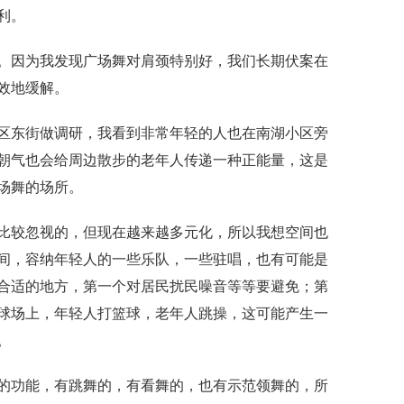
利。
。因为我发现广场舞对肩颈特别好，我们长期伏案在
效
地
缓解。
区东街做调研，
我看到
非常年轻的人也在南湖小区旁
朝气也会给周边散步的老年人传递一种正能量，这是
场舞的场所
。
比较忽视的，但现在越来越多元化
，所以我想
空间也
间
，容纳
年轻人
的
一些乐队
，
一些驻唱，也有可能是
合适的地方，第一个对居民
扰民
噪音等等要避免
；
第
球场上
，
年轻人打篮球，老年人跳操，这可能产生一
。
的功能
，有跳舞的，有看舞的，也有示范领舞的，所