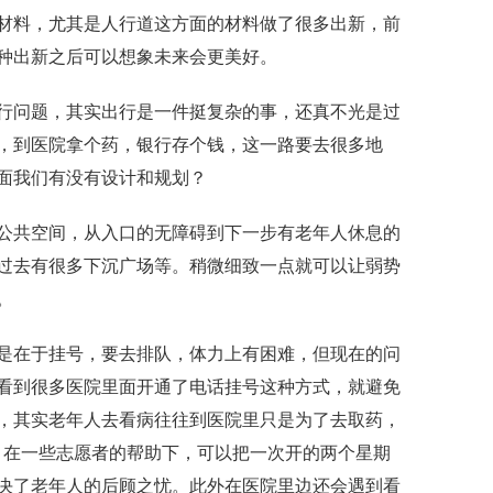
材料，尤其是人行道这方面的材料做了很多
出新，
前
种
出新
之后可以想象未来会更美好
。
行问题，其实出行是一件挺复杂的事，还真不光是过
，到医院拿个药，银行存个钱，这一路要去很多地
面我们有没有设计
和
规划
？
公共空间，从入口的无障碍到下一步有老年人休息
的
过去有很多下沉广场
等。
稍微细致一点就可以让弱势
。
是在于挂号，要去排队，体力上有困难
，
但现在的问
看到很多医院里面开通了电话挂号这种方式
，
就避免
，
其实老年人去看病往往到医院里只是为了去取药
，
，
在一些志愿者的帮助下，可以把一次开的两个星期
决了老年人的后顾之忧。
此外
在医院里边还会遇到看