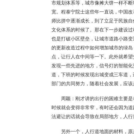
市规划体系
等，
城市像摊大饼一样不断
宽。程泰宁院士这些年一直说
，
中国改
师比拼中逐渐成长
，
到了立足于民族自
文化体系的时候
了
。那在下一步建设过
也是打
破
小区壁垒，让城市道路小路变
的更新改造过程中如何增加城市的绿岛
点
，让行人在
中间等一下。
此外就希望
发现一些先进的地方，信号灯
的智能化
道，下班的时候发现出城变成三车道
，
部门的共同努力，
随着社会发展，应该
周颖：
刚才讲的出行的困难主要是
时候就会变得非常窄
，
有时还会因为道
法避让
的话就会
导致在局部地方，人行
另外一个
，
人行道地面的材料
，
原