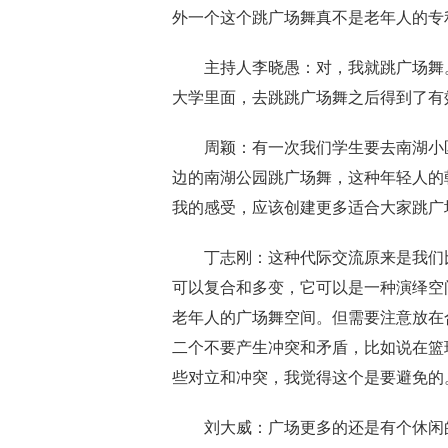
外一个这个跳广场舞真不是老年人的专
主持人李晓愚：
对，我就跳广场舞
大学里面，去跳跳广场舞之后得到了有
周颖：
有一次我们学生要去南湖小
边
的
南湖公园跳广场舞，这种年轻人的
我的感受
，
应该创建更多适合大家跳广
丁志刚：
这种代际交流原来是
我们
可以复合
和多变，它可以是一种演绎空
老年人的广场舞空间。但
需
要
注意
放在
二个不要产生冲突和矛盾
，
比如说在篮
些对立和冲突，我觉得这个是要避免的
刘大威：
广场更多的还是有个休闲