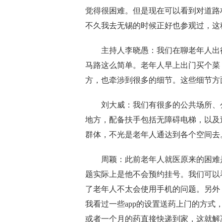
觉得很困难。但是现在可以看到对道路
不久我去无锡的时候正好也参观过，这
主持人李晓愚：
我们
在
聊老年人出
马路这么简单
。
老年人早上出门买个菜
方，也牵涉到很多的细节。这些细节方
刘大威：我们
有很多的公共场所
、
地方，配备扶手
包括无障碍电梯
，
以及
群体，不光是老年人通达到各个空间去
周颖：此前
老年人就医原来
的
困难
题实际上是他不会预约挂号。我们可以
了老年人不太会使用
手机
的
问题
。另外
我看过一些
app的设置送药上门
的
方式
或者一个月的药直接快递到家
，
这就解