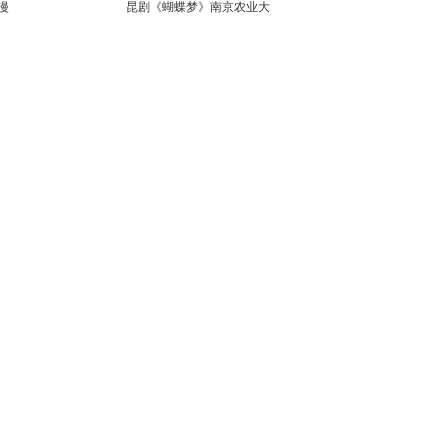
漫
昆剧《蝴蝶梦》南京农业大
学上演