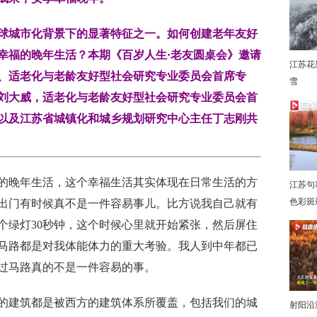
球城市化背景下的显著特征之一。如何创建老年友好
幸福的晚年生活？本期《百岁人生·老友圆桌会》邀请
江苏花
、适老化与老龄友好型社会研究专业委员会首席专
雪
下
刘大威，适老化与老龄友好型社会研究专业委员会首
以及江苏省城镇化和城乡规划研究中心主任丁志刚共
的晚年生活，这个幸福生活其实体现在日常生活的方
江苏句
色彩斑
出门有时候真不是一件容易事儿。比方说我自己就有
个绿灯30秒钟，这个时候心里就开始紧张，然后屏住
马路都是对我体能体力的重大考验。我人到中年都已
过马路真的不是一件容易的事
。
量的建筑都是被西方的建筑体系所覆盖
，
包括我们的城
射阳沿