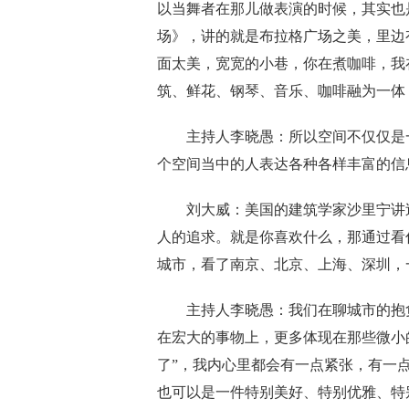
以当舞者在那儿做表演的时候，其实也
场》，讲的就
是
布拉格广场之美
，
里边
面太美，宽宽的小巷
，
你在煮咖啡，我
筑、鲜花、钢琴、音乐、咖啡融为一体
主持人李晓愚：
所以空间不仅仅是
个空间当中的
人
表达各种各样丰富的信
刘大威：
美国的建筑学家沙里宁讲
人的追求。就是你喜欢什
么
，那通过看
城市，看了南京、北京、上海、深圳，
主持人李晓愚：
我们
在
聊城市的
抱
在宏大的事物上，更多体现在那些微小
了
”
，我内心里都会有一点紧张，有一
也可以是一件特别美好、特别优雅、特