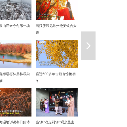
果山迎来今冬第一场
当汉服遇见常州绝美银杏大
道
一篇
容娜塔栎林层林尽染
宿迁600多年古银杏惊艳初
斓
冬
海湿地诉说冬日的诗
当“新”戏走到“新”观众里去