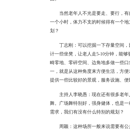
当然
老年人不光是要走
、
要行，有
一个小时，体力不支的时候得有一个地
划？
丁志刚：
可以挖掘一下存量空间
，
计一些坐凳
，
让老人走5
-
10分钟，能
畸零
地
、
零碎空间
、
边角地多做一些口
一，就是从这种角度来方便生活，方便
提供一些比较好的景观，服务设施
、
便
主持人李晓愚：
现在还有很多老年
舞
。
广场舞特别好，强身健体
，
也是一
需求，我们有没有什么特别的规划？
周颖：
这种场所一般来说
需
要有公