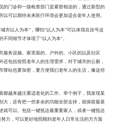
院的门诊和一级检查部门是紧密相连的
，
通过新型的
所以可以期待未来医疗环境会更加适合老年人使用。
好城市以人为本
”
，哪怕
“
以人为本
”
可以体现在挂号这
的不同细节才体现了
“
以人为本
”
。
共服务设施。家里面的
、
户外的、小区的以及社区
外
还
包括按照老年人的生理需求
，
对于城市的公厕
，
市驿站也要加密
，
要方便我们老年
人
的生活
，
像这些
面都越来越注重
适
老化的工作。举个例子，我发现
某
别大
，
还有把一些多余的功能全部去掉，就保留最基
述就可以
。
包括一键抵达最重要家人，或者一键抵达
起努力，可以更好
地
照顾到老年人日常生活的方方面