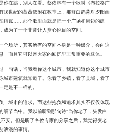
是你在跳，别人在看。蔡依林有一个歌叫《布拉格广
有18世纪的蔷薇依附在教堂上，那群白鸽背
对夕阳
画
在结账
……
那个歌里面就是把一个广场和周边的建
，成为了
一个非常让人赏心悦目的空间。
一个场所，其实所有的空间本身是一种媒介
，
会
向
这
息
，
而且它可以是大家的
回忆里
非常重要的载体。
过一
句话
，
当我看你这个城市，我就知道你这个城市
你城市建筑就知道了
。
你看了乡镇，看了县城，看了
一定是不一样的。
负
，城市的追求。而这些抱负和追求其实不仅仅体现
的细节当中。我以前听到那句诗
“
当你老了，头发白
点不安。但是听了各位专家的分享之后，我觉得变老
别浪漫的事情。