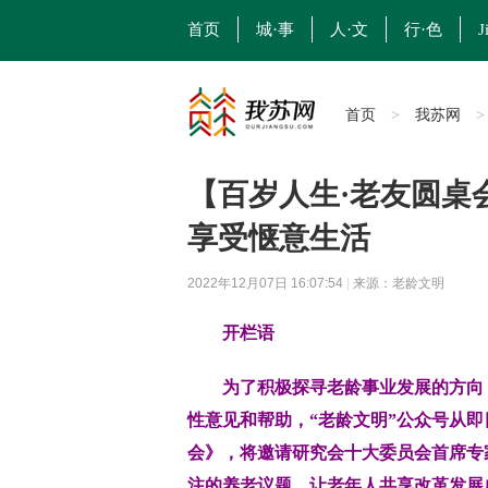
首页
城·事
人·文
行·色
J
首页
我苏网
>
【百岁人生·老友圆桌
享受惬意生活
2022年12月07日 16:07:54
|
来源：老龄文明
开栏语
为了积极探寻老龄事业发展的方向，
性意见和帮助，“老龄文明”公众号从即
会》，将邀请研究会十大委员会首席专
注的养老议题，让老年人共享改革发展