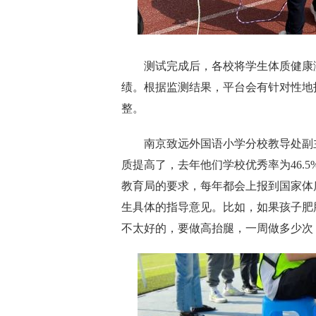
测试完成后，各校将学生体质健康测
绩。根据监测结果，平台会有针对性地
整。
南京致远外国语小学分校教导处副主
质提高了，去年他们学校优秀率为46.5
教育局的要求，每年都会上报到国家体
生具体的指导意见。比如，如果孩子肥
不太好的，要做高抬腿，一周做多少次