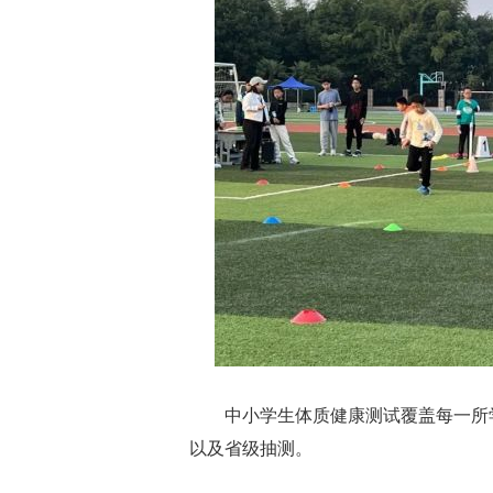
中小学生体质健康测试覆盖每一所学
以及省级抽测。