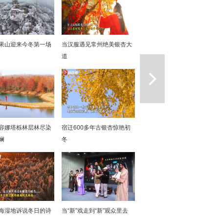
果山迎来今冬第一场
当汉服遇见常州绝美银杏大
道
一篇
容娜塔栎林层林尽染
宿迁600多年古银杏惊艳初
斓
冬
海湿地诉说冬日的诗
当“新”戏走到“新”观众里去