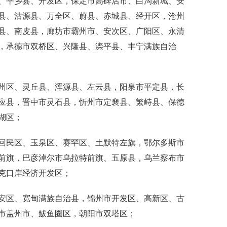
、平乡县、开发区，保定市高碑店市、白沟新城、安
县、沽源县、万全区、蔚县、赤城县、经开区，沧州
县、南皮县，廊坊市霸州市、安次区、广阳区、永清
，承德市双桥区、兴隆县、滦平县、丰宁满族自治
区、灵丘县、浑源县、左云县，阳泉市平定县，长
应县，晋中市灵石县，忻州市定襄县、繁峙县、保德
湖区；
民区、玉泉区、赛罕区、土默特左旗，鄂尔多斯市
前旗，巴彦淖尔市乌拉特前旗、五原县，乌兰察布市
克口岸经济开发区；
区、宽甸满族自治县，锦州市开发区、高新区、古
市盖州市、鲅鱼圈区，朝阳市双塔区；