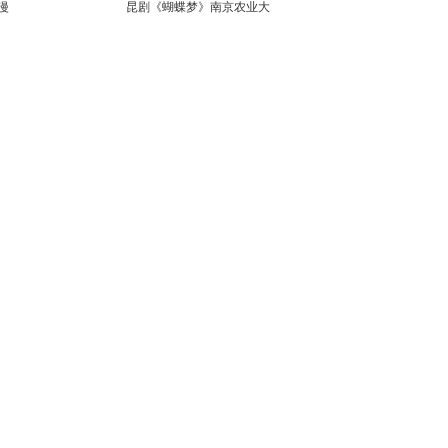
漫
昆剧《蝴蝶梦》南京农业大
学上演