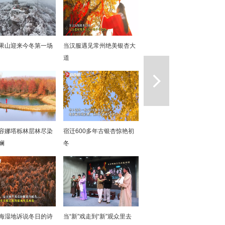
果山迎来今冬第一场
当汉服遇见常州绝美银杏大
道
一篇
容娜塔栎林层林尽染
宿迁600多年古银杏惊艳初
斓
冬
海湿地诉说冬日的诗
当“新”戏走到“新”观众里去