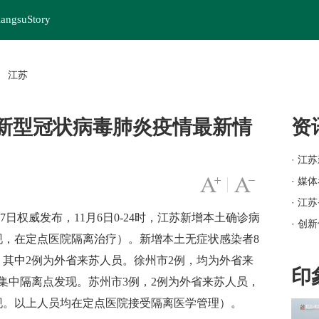
iangsuStory
江苏
>
江苏新型冠状病毒肺炎疫情最新情
资
· 江
· 媒
字号变大
|
字号变小
· 江
月7日权威发布，11月6日0-24时，江苏新增本土确诊病
· 创
现，在定点医院隔离治疗）。新增本土无症状感染者8
· 岗
，其中2例为外省来苏人员。徐州市2例，均为外省来
· 苏
印
集中隔离点发现。苏州市3例，2例为外省来苏人员，
· 
现。以上人员均在定点医院接受隔离医学管理）。
· 江