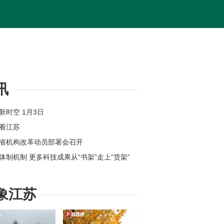
讯
苏新时空 1月3日
体看江苏
苏省机构改革动员部署会召开
新体制机制 更多科技成果从“书架”走上“货架”
位上新 江苏各地举办新年首场招聘会
州：奋力打造全球具有领先地位的“智造之城”
象江苏
【改变在身边】今年起扬州环卫工享免费早餐
苏高速公路因雾霾特级管制均已解除