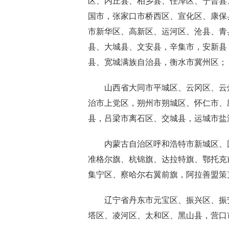
区、内丘县、柏乡县、任泽区、宁晋县
国市，张家口市桥西区、宣化区、康保
市新华区、高新区、运河区、沧县、青
县、大城县、文安县，辛集市，安新县
县、宽城满族自治县，衡水市冀州区；
山西省大同市平城区、云冈区、云州
治市上党区，朔州市朔城区、怀仁市、
县，吕梁市离石区、交城县，运城市盐
内蒙古自治区呼和浩特市新城区、回
准格尔旗、杭锦旗、达拉特旗、鄂托克
集宁区、察哈尔右翼前旗，阿拉善盟策
辽宁省丹东市元宝区、振兴区、振安
塔区、凌河区、太和区、黑山县，营口