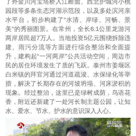
了外金川河宝塔桥入江断面、西北护城河小桃
园段等多条生态河湖示范段，以及多处滨河亲
水平台，初步构建了“水清、岸绿、河畅、景
美”的秀丽图景。在常州，全长6.1公里龙游河
两岸居民超7万人。当地投资5亿元围绕拆除违
建、雨污分流等方面进行综合整治和全面提
升，建构起“一河两岸”公共活动空间，周边市
民的居住环境发生了质的飞跃。泰州市姜堰区
白米镇的拜官河通过河道疏浚、水保绿化等举
措，解决了长期存在的河坡坍塌、河床淤积的
现象。经过整治，这里已是绿树成荫，鸟语花
香，附近还新建了一处河长制主题公园，让知
水、爱水、节水、护水的意识深入人心。