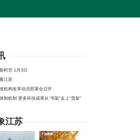
讯
苏新时空 1月3日
体看江苏
苏省机构改革动员部署会召开
新体制机制 更多科技成果从“书架”走上“货架”
位上新 江苏各地举办新年首场招聘会
州：奋力打造全球具有领先地位的“智造之城”
象江苏
【改变在身边】今年起扬州环卫工享免费早餐
苏高速公路因雾霾特级管制均已解除