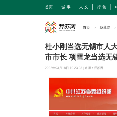
首页
城·事
人·文
行·色
J
首页
我苏网
>
杜小刚当选无锡市人大
市市长 项雪龙当选无
2022年03月18日 19:23:28
|
来源：我苏网