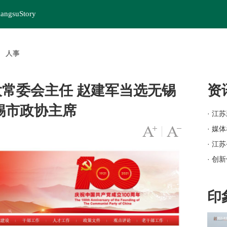
iangsuStory
人事
>
常委会主任 赵建军当选无锡
资
锡市政协主席
· 江
· 媒
字号变大
|
字号变小
· 江
· 创
· 岗
· 苏
印
· 
· 江