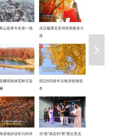
果山迎来今冬第一场
当汉服遇见常州绝美银杏大
道
一篇
容娜塔栎林层林尽染
宿迁600多年古银杏惊艳初
斓
冬
海湿地诉说冬日的诗
当“新”戏走到“新”观众里去