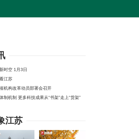
讯
苏新时空 1月3日
体看江苏
苏省机构改革动员部署会召开
新体制机制 更多科技成果从“书架”走上“货架”
位上新 江苏各地举办新年首场招聘会
州：奋力打造全球具有领先地位的“智造之城”
象江苏
【改变在身边】今年起扬州环卫工享免费早餐
苏高速公路因雾霾特级管制均已解除