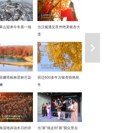
果山迎来今冬第一场
当汉服遇见常州绝美银杏大
道
一篇
容娜塔栎林层林尽染
宿迁600多年古银杏惊艳初
斓
冬
海湿地诉说冬日的诗
当“新”戏走到“新”观众里去