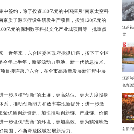
中签约，除了投资180亿元的中国探月“南京太空科
的南京质子源医疗设备研发生产项目，投资120亿元的
江苏花
100亿元的保利数字科技文化产业城项目等一批重点
雪
下
，近年来，六合区委区政府抢抓机遇，按下了全区
别是今年上半年，新能源动力电池、新一代信息技术、
级”项目接连落户六合，在全市高质量发展新征程中展
江苏句
色彩斑
一步厚植“创新”的土壤，更高站位、更大力度投身
体系，推动创新能力和效率实现新提升；进一步激
域集聚优质创新资源，加快推动创新链、产业链、价值
进一步做优“营商”的环境，更加高效、更为精准地做
射阳沿
好氛围，不断释放区域发展新活力。