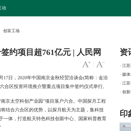
互动
创富工场
>
合签约项目超761亿元 | 人民网
资
字号变大
|
字号变小
· 江
· 媒
17日，2020年中国南京金秋经贸洽谈会(简称：金洽
· 江
”六合区投资环境推介暨重点项目集中签约仪式举行。
· 创
· 岗
南京太空科创产业园”项目落户六合。中国探月工程
· 苏
们将结合六合区的优势，以探月航天为主题，集科技
印
· 
于一体，打造航天特色科技创新中心、国家科普教育
· 江
”