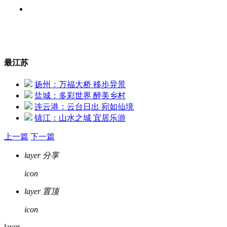
庆祝建军90周年晚
会
最江苏
扬州：万福大桥 移步异景
盐城：多彩世界 醉美乡村
专题片《水韵江
连云港：云台日出 宛如仙境
苏》
镇江：山水之城 宜居乐游
上一篇
下一篇
layer
分享
icon
layer
置顶
icon
layer