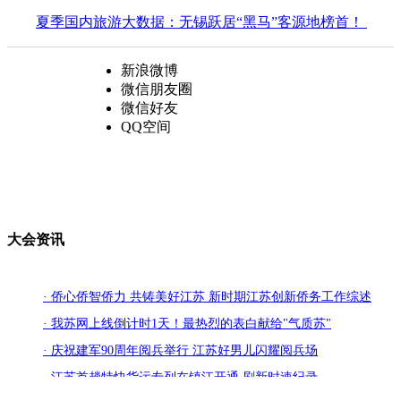
夏季国内旅游大数据：无锡跃居“黑马”客源地榜首！
新浪微博
微信朋友圈
微信好友
QQ空间
大会资讯
· 侨心侨智侨力 共铸美好江苏 新时期江苏创新侨务工作综述
· 我苏网上线倒计时1天！最热烈的表白献给"气质苏"
· 庆祝建军90周年阅兵举行 江苏好男儿闪耀阅兵场
· 江苏首趟特快货运专列在镇江开通 刷新时速纪录