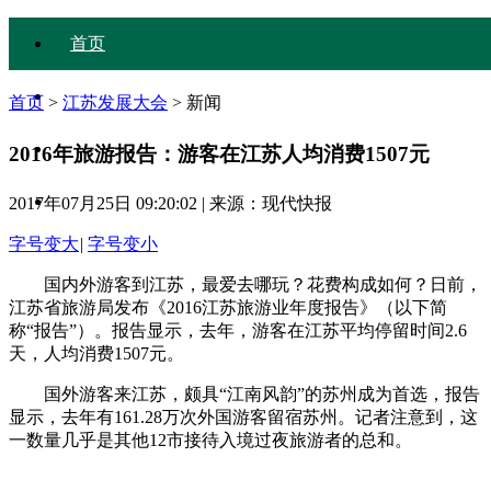
首页
大会简介
首页
>
江苏发展大会
>
新闻
大会议程
2016年旅游报告：游客在江苏人均消费1507元
与会嘉宾
2017年07月25日 09:20:02
|
来源：现代快报
字号变大
|
字号变小
国内外游客到江苏，最爱去哪玩？花费构成如何？日前，
江苏省旅游局发布《2016江苏旅游业年度报告》（以下简
称“报告”）。报告显示，去年，游客在江苏平均停留时间2.6
天，人均消费1507元。
国外游客来江苏，颇具“江南风韵”的苏州成为首选，报告
显示，去年有161.28万次外国游客留宿苏州。记者注意到，这
一数量几乎是其他12市接待入境过夜旅游者的总和。