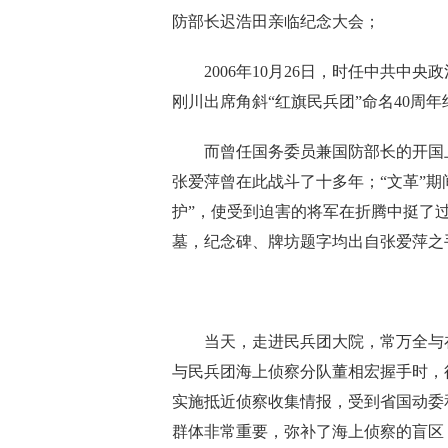
防部长迟浩田亲临纪念大会；
2006年10月26日，时任中共中央
刚川出席角斜“红旗民兵团”命名40周
而曾任国务委员兼国防部长的开国上
张爱萍曾在此战斗了十多年；“文革”期
护”，使受到迫害的将军在折腾中挺了
墓，纪念碑、牌坊题字均出自张爱萍之
当天，走进民兵团大院，常万全与在
与民兵团海上侦察分队董相宏握手时，
实施抵近侦察收集情报，受到省国动委
群体非常重要，弥补了海上侦察的盲区，