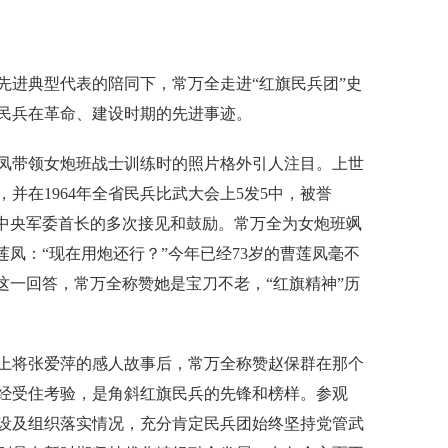
进典型代表的陪同下，常万全走进“红旗民兵团”史
民兵在革命、建设时期的先进事迹。
带领女炮班战士训练时的照片格外引人注目。上世
并在1964年全省民兵比武大会上5发5中，被誉
及中央军委首长的多次接见和鼓励。常万全为女炮班飒
莲凤：“现在用炮还行？”今年已经73岁的曹莲凤毫不
这一回答，常万全称赞她是宝刀不老，“红旗精神”历
将张爱萍的感人故事后，常万全称赞赵保群在那个
经受住考验，是角斜红旗民兵的先锋和榜样。参观
设及组织落实情况，充分肯定民兵团始终坚持党管武