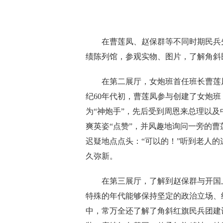
在曹莲凤、赵保群等不同时期民兵先
绩陈列馆，参观实物、图片，了解角斜
在第二展厅，女炮班首任班长曹莲凤
纪60年代初，曹莲凤参与创建了女炮班，
为“神炮手”，先后受到周恩来总理以
爽英姿“点赞”，并风趣地询问一旁的曹
迟疑地点点头：“可以的！”听到老人的
久弥新。
在第三展厅，了解到赵保群与开国上
特殊的年代能够保持坚定的政治立场、
中，常万全还了解了角斜红旗民兵团建