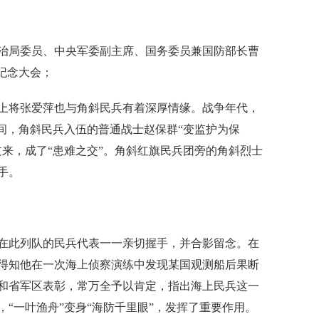
政治局委员、中央军委副主席、国务委员兼国防部长曹
年纪念大会；
将张爱萍也与角斜民兵有着深厚情缘。战争年代，
间，角斜民兵入伍的普通战士赵保群“变监护为保
过来，成了“患难之交”。角斜红旗民兵团旁的角斜烈士
手。
此列队的民兵代表一一亲切握手，并合影留念。在
得知他在一次海上侦察演练中发现某国观测船后果断
和省军区表彰，常万全予以肯定，指出海上民兵这一
“一叶渔舟”变身“海防千里眼”，发挥了重要作用。