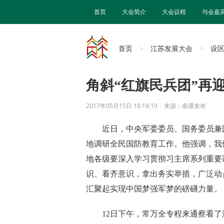
首页
大会简介
大会议程
与会嘉
首页
江苏发展大会
设
>
>
角斜“红旗民兵团”再
2017年05月15日 18:18:19
|
来源：南通发布
近日，中央军委委员、国务委员兼国
地调研全民国防教育工作。他强调，我
地各级要深入学习贯彻习主席系列重要
识、看齐意识，拿出务实举措，广泛动
汇聚起实现中国梦强军梦的磅礴力量。
12日下午，常万全专程来通察看了