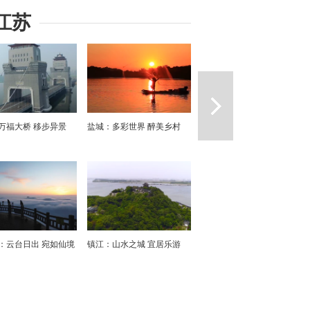
江苏
一篇
万福大桥 移步异景
盐城：多彩世界 醉美乡村
：云台日出 宛如仙境
镇江：山水之城 宜居乐游