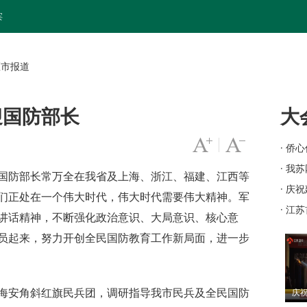
宾
区市报道
迎国防部长
大
字号变大
|
字号变小
· 侨
工作
· 我
防部长常万全在我省及上海、浙江、福建、江西等
苏"
· 庆
们正处在一个伟大时代，伟大时代需要伟大精神。军
· 江
讲话精神，不断强化政治意识、大局意识、核心意
员起来，努力开创全民国防教育工作新局面，进一步
庆祝
海安角斜红旗民兵团，调研指导我市民兵及全民国防