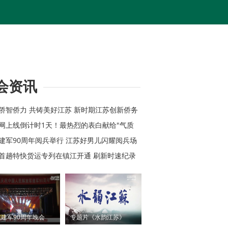
会资讯
心侨智侨力 共铸美好江苏 新时期江苏创新侨务
综述
苏网上线倒计时1天！最热烈的表白献给"气质
祝建军90周年阅兵举行 江苏好男儿闪耀阅兵场
苏首趟特快货运专列在镇江开通 刷新时速纪录
建军90周年晚会
专题片《水韵江苏》