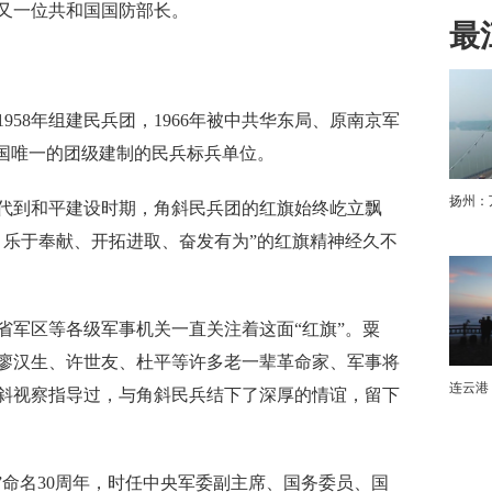
又一位共和国国防部长。
最
8年组建民兵团，1966年被中共华东局、原南京军
下
全国唯一的团级建制的民兵标兵单位。
扬州：
到和平建设时期，角斜民兵团的红旗始终屹立飘
、乐于奉献、开拓进取、奋发有为”的红旗精神经久不
军区等各级军事机关一直关注着这面“红旗”。粟
廖汉生、许世友、杜平等许多老一辈革命家、军事将
连云港
斜视察指导过，与角斜民兵结下了深厚的情谊，留下
团”命名30周年，时任中央军委副主席、国务委员、国