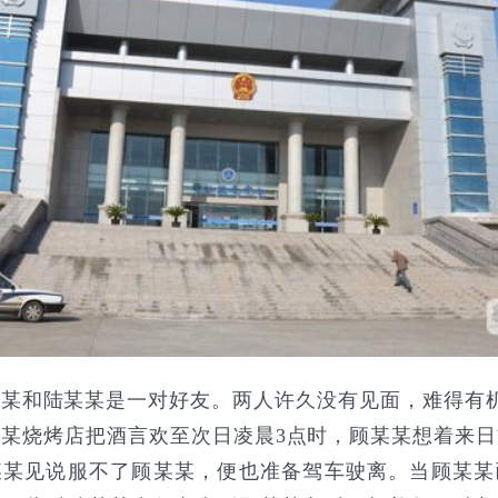
和陆某某是一对好友。两人许久没有见面，难得有机会
某烧烤店把酒言欢至次日凌晨3点时，顾某某想着来
某某见说服不了顾某某，便也准备驾车驶离。当顾某某