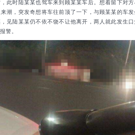
时，此时陆某某也驾车来到顾某某车后。想着留下对方
血来潮，突发奇想将车往前顶了一下，与顾某某的车发
某，见陆某某仍不依不饶不让他离开，两人就此发生口
即报警。