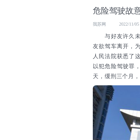
危险驾驶故意
我苏网
2022/11/05
与好友许久未见
友欲驾车离开，
人民法院获悉了
以犯危险驾驶罪
天，缓刑三个月