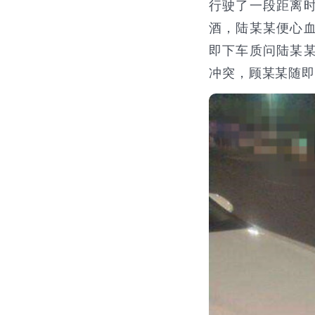
行驶了一段距离
酒，陆某某便心
即下车质问陆某
冲突，顾某某随