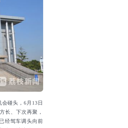
碰头，6月13日
日方长、下次再聚，
已经驾车调头向前