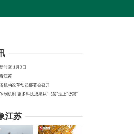
讯
苏新时空 1月3日
体看江苏
苏省机构改革动员部署会召开
新体制机制 更多科技成果从“书架”走上“货架”
位上新 江苏各地举办新年首场招聘会
州：奋力打造全球具有领先地位的“智造之城”
象江苏
【改变在身边】今年起扬州环卫工享免费早餐
苏高速公路因雾霾特级管制均已解除