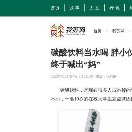
首页
城·事
人·文
行·色
J
首页
我苏网
>
碳酸饮料当水喝 胖小
终于喊出“妈”
2023年02月07日 20:52:06
|
来源：我苏网
碳酸饮料，是现在很多人戒不掉的“
不小，一名19岁的在校大学生差点就