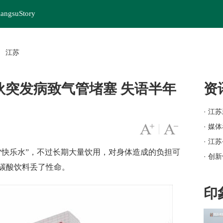
iangsuStory
江苏
>
伙突发病致气管堵塞 失语半年
资
· 江
· 媒
字号变大
|
字号变小
· 江
快乐水”，不过长期大量饮用，对身体造成的负担可
· 创
因碳酸饮料丢了性命。
· 岗
· 苏
印
· 
· 江