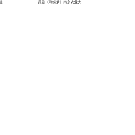
漫
昆剧《蝴蝶梦》南京农业大
学上演