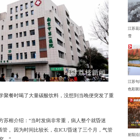
江苏花
雪
下
江苏句
色彩斑
聚餐时喝了大量碳酸饮料，没想到当晚便突发了重
苏榕介绍：“当时发病非常重，病人整个就昏迷
插管 。因为时间比较长，在ICU昏迷了三个月，气管
射阳沿
窄。”