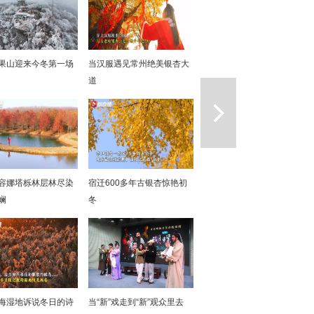
果山迎来今冬第一场
当汉服遇见常州绝美银杏大
道
一篇
容娜塔栎林层林尽染
宿迁600多年古银杏惊艳初
斓
冬
海湿地诉说冬日的诗
当“新”戏走到“新”观众里去