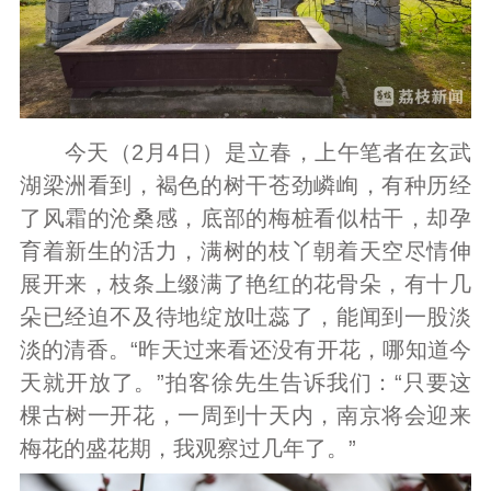
今天（2月4日）是立春，上午笔者在玄武
湖梁洲看到，褐色的树干苍劲嶙峋，有种历经
了风霜的沧桑感，底部的梅桩看似枯干，却孕
育着新生的活力，满树的枝丫朝着天空尽情伸
展开来，枝条上缀满了艳红的花骨朵，有十几
朵已经迫不及待地绽放吐蕊了，能闻到一股淡
淡的清香。“昨天过来看还没有开花，哪知道今
天就开放了。”拍客徐先生告诉我们：“只要这
棵古树一开花，一周到十天内，南京将会迎来
梅花的盛花期，我观察过几年了。”