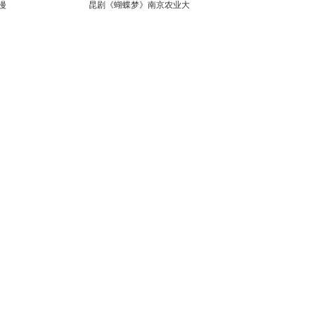
漫
昆剧《蝴蝶梦》南京农业大
学上演