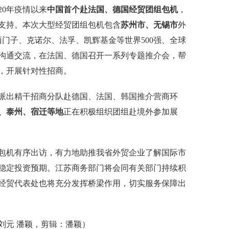
20年疫情以来
中国首个赴法国、德国经贸团组包机
，
支持。本次大型经贸团组包机包含
苏州市、无锡市
外
西门子、克诺尔、法孚、凯辉基金等世界500强、全球
沟通交流，在法国、德国召开一系列专题推介会，帮
，开展针对性招商。
派出精干招商分队赴德国、法国、韩国推介营商环
、泰州、宿迁
等地
正在积极组织团组赴境外参加展
机有序出访，有力地助推我省外贸企业了解国际市
稳定投资预期。江苏商务部门将会同有关部门持续积
经贸代表处也将充分发挥桥梁作用，切实服务保障出
元 潘颖，剪辑：潘颖）