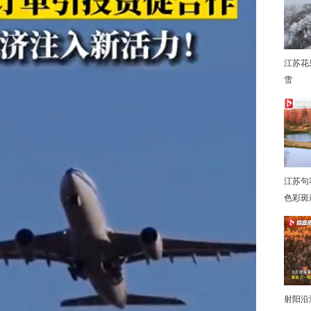
江苏花
雪
下
江苏句
色彩斑
射阳沿