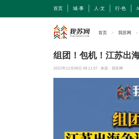
首页
城·事
人·文
行·色
J
首页
我苏网
>
组团！包机！江苏出
2022年12月08日 08:11:07
|
来源：我苏网