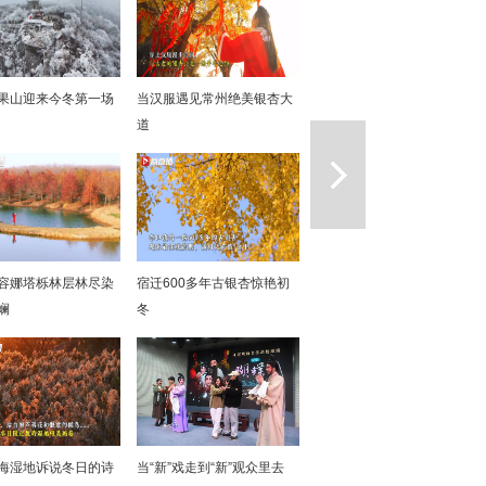
果山迎来今冬第一场
当汉服遇见常州绝美银杏大
道
一篇
容娜塔栎林层林尽染
宿迁600多年古银杏惊艳初
斓
冬
海湿地诉说冬日的诗
当“新”戏走到“新”观众里去