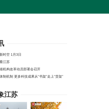
讯
苏新时空 1月3日
体看江苏
苏省机构改革动员部署会召开
新体制机制 更多科技成果从“书架”走上“货架”
位上新 江苏各地举办新年首场招聘会
州：奋力打造全球具有领先地位的“智造之城”
象江苏
【改变在身边】今年起扬州环卫工享免费早餐
苏高速公路因雾霾特级管制均已解除