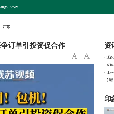
iangsuStory
江苏
>
海争订单引投资促合作
资
字号变大
|
字号变小
· 江
· 媒
· 江
· 创
· 岗
· 苏
印
· 
· 江