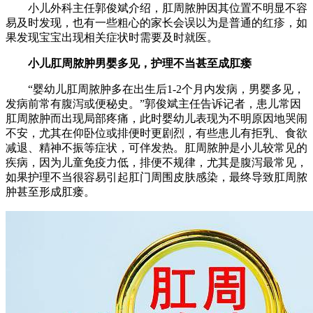
小儿外科主任郭俊斌介绍，肛周脓肿因其位置不明显不容
易及时发现，也有一些粗心的家长会误以为是普通的红疹，如
果发现宝宝出现相关症状时需要及时就医。
小儿肛周脓肿男婴多见，护理不当甚至成肛瘘
“婴幼儿肛周脓肿多在出生后1-2个月内发病，男婴多见，
发病前常有腹泻或便秘史。”郭俊斌主任告诉记者，患儿常因
肛周脓肿而出现局部疼痛，此时婴幼儿表现为不明原因地哭闹
不安，尤其在仰卧位或排便时更剧烈，有些患儿有拒乳、食欲
减退、精神不振等症状，可伴发热。肛周脓肿是小儿较常见的
疾病，因为儿童免疫力低，排便不规律，尤其是腹泻最常见，
如果护理不当很容易引起肛门周围皮肤感染，最终导致肛周脓
肿甚至形成肛瘘。