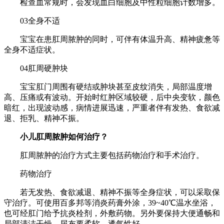
检查血常规时，会发现血白细胞及中性粒细胞计数增多。
03全身不适
宝宝在患肛周脓肿的同时，可伴有体温升高、精神疲惫等
全身不适症状。
04肛周硬肿块
宝宝肛门周围有硬结或肿块甚至皮纹消失，局部温度增
高、压痛或有波动。开始时红肿区域较硬，后中央变软，颜色
暗红，出现波动感，病情进展迅速，严重者伴有发热、食欲减
退、拒乳、精神不振。
小儿肛周脓肿如何治疗？
肛周脓肿的治疗方式主要包括药物治疗和手术治疗。
药物治疗
若无发热、食欲减退、精神不振等全身症状，可以采取保
守治疗。可使用百多邦等消炎药膏外涂，39~40℃温水坐浴，
也可经肛门给予抗炎栓剂，外敷药物。另外要保持大便通畅和
局部清洁干燥，尿布要柔软、透气性好。