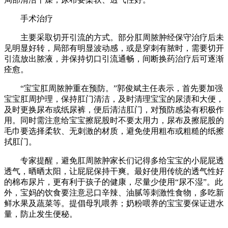
手术治疗
主要采取切开引流的方式。部分肛周脓肿经保守治疗后未
见明显好转，局部有明显波动感，或是穿刺有脓时，需要切开
引流放出脓液，并保持切口引流通畅，间断换药治疗后可逐渐
痊愈。
“宝宝肛周脓肿重在预防。”郭俊斌主任表示，首先要加强
宝宝肛周护理，保持肛门清洁，及时清理宝宝的尿渍和大便，
及时更换尿布或纸尿裤，便后清洁肛门，对预防感染有积极作
用。同时需注意给宝宝擦屁股时不要太用力，尿布及擦屁股的
毛巾要选择柔软、无刺激的材质，避免使用粗布或粗糙的纸擦
拭肛门。
专家提醒，避免肛周脓肿家长们记得多给宝宝的小屁屁透
透气，晒晒太阳，让屁屁保持干爽。最好使用传统的透气性好
的棉布尿片，更有利于孩子的健康，尽量少使用“尿不湿”。此
外，宝妈的饮食要注意忌口辛辣、油腻等刺激性食物，多吃新
鲜水果及蔬菜等。提倡母乳喂养；奶粉喂养的宝宝要保证进水
量，防止发生便秘。