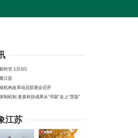
讯
苏新时空 1月3日
体看江苏
苏省机构改革动员部署会召开
新体制机制 更多科技成果从“书架”走上“货架”
位上新 江苏各地举办新年首场招聘会
州：奋力打造全球具有领先地位的“智造之城”
象江苏
【改变在身边】今年起扬州环卫工享免费早餐
苏高速公路因雾霾特级管制均已解除