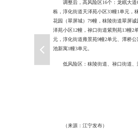
调整后，高风险区16个：龙眠大道66
栋，淳化街道天泽苑小区33幢1单元，
花园（翠屏城）79幢，秣陵街道翠屏诚
泽苑小区12幢，禄口街道紫荆苑13幢2
元，淳化街道雍景苑9幢2单元、潭桥公
池新寓1幢3单元。
低风险区：秣陵街道、禄口街道、淳
（来源：江宁发布）