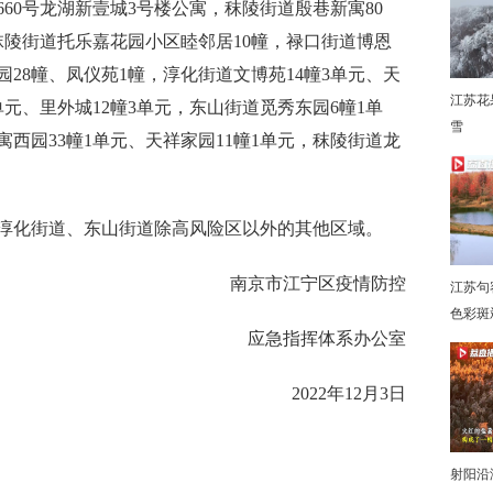
0号龙湖新壹城3号楼公寓，秣陵街道殷巷新寓80
秣陵街道托乐嘉花园小区睦邻居10幢，禄口街道博恩
园28幢、凤仪苑1幢，淳化街道文博苑14幢3单元、天
江苏花
单元、里外城12幢3单元，东山街道觅秀东园6幢1单
雪
下
寓西园33幢1单元、天祥家园11幢1单元，秣陵街道龙
化街道、东山街道除高风险区以外的其他区域。
南京市江宁区疫情防控
江苏句
色彩斑
应急指挥体系办公室
2022年12月3日
射阳沿