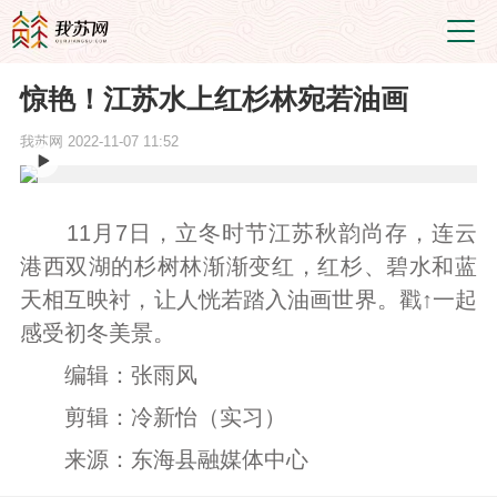
惊艳！江苏水上红杉林宛若油画
我苏网
2022-11-07 11:52
11月7日，立冬时节江苏秋韵尚存，连云
港西双湖的杉树林渐渐变红，红杉、碧水和蓝
天相互映衬，让人恍若踏入油画世界。戳↑一起
感受初冬美景。
编辑：张雨风
剪辑：冷新怡（实习）
来源：东海县融媒体中心