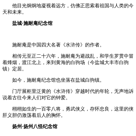
他目光炯炯地凝视着远方，仿佛正思索着祖国与人类的今
天和未来。
盐城
·
施耐庵纪念馆
施耐庵是中国四大名著《水浒传》的作者。
相传元至正二十六年，施耐庵为避战乱，和学生罗贯中冒
着烽烟，渡江北上，来到黄海的白驹场（今盐城大丰市白驹
镇）定居。
如今，施耐庵纪念馆也坐落在盐城白驹镇。
门厅展柜里泛黄的《水浒传》穿越时代的年轮，无声地诉
说着古往今来人们对它的钟爱。
栩栩如生的一百零八将，勇武侠义，存怀忠良，这里的侠
肝义胆仍激荡着后人的胸怀。
扬州
·
扬州八怪纪念馆