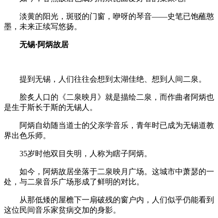
淡黄的阳光，斑驳的门窗，咿呀的琴音——史笔已饱蘸憨
墨，未来正续写悠扬。
无锡
·
阿炳故居
提到无锡，人们往往会想到太湖佳绝、想到人间二泉。
脍炙人口的《二泉映月》就是描绘二泉，而作曲者阿炳也
是生于斯长于斯的无锡人。
阿炳自幼随当道士的父亲学音乐，青年时已成为无锡道教
界出色乐师。
35岁时他双目失明，人称为瞎子阿炳。
如今，阿炳故居坐落于二泉映月广场。这城市中萧瑟的一
处，与二泉音乐广场形成了鲜明的对比。
从那低矮的屋檐下一扇破残的窗户内，人们似乎仍能看到
这位民间音乐家贫病交加的身影。