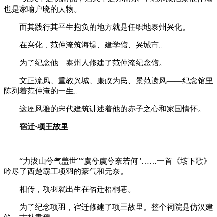
也是家喻户晓的人物。
而其践行其平生抱负的地方就是任职地泰州兴化。
在兴化，范仲淹筑海堤、建学馆、兴城市。
为了纪念他，泰州人修建了范仲淹纪念馆。
文正流风、重教兴城、廉政为民、景范遗风——纪念馆里
陈列着范仲淹的一生。
这座风雅的宋代建筑讲述着他的赤子之心和家国情怀。
宿迁
·
项王故里
“力拔山兮气盖世”“虞兮虞兮奈若何”……一首《垓下歌》
吟尽了西楚霸王项羽的豪气和无奈。
相传，项羽就出生在宿迁梧桐巷。
为了纪念项羽，宿迁修建了项王故里。整个祠院是仿汉建