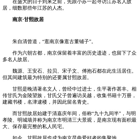
在盛大的日子到来之前，先跟小苏一起寻访江苏名人故
居，细数那些年江苏的人杰。
南京·甘熙故居
朱自清曾道，“逛南京像逛古董铺子”。
作为六朝古都，南京保留着丰富的历史遗迹，也留下了众
多名人故居。
魏源、王安石、拉贝、宋子文、傅抱石都在此生活居住。
但其间建筑最为特别的还要属甘熙故居。
甘熙是晚清著名文人，曾经中过进士，生平著作甚丰。相
传甘氏为金陵望族，甘氏父子曾遍访吴越，收集书籍十万册，
建藏书楼，名津逮楼，并因此留名青史。
而甘熙故居始建于清嘉庆年间，俗称“九十九间半”，与明
孝陵、明城墙并称为南京市明清三大景观，是南京现有面积最
大、保存最完整的私人民宅。
如今，甘熙故居也成为南京昆曲爱好者的集聚地。