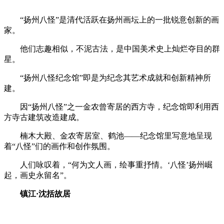
“扬州八怪”是清代活跃在扬州画坛上的一批锐意创新的画
家。
他们志趣相似，不泥古法，是中国美术史上灿烂夺目的群
星。
“扬州八怪纪念馆”即是为纪念其艺术成就和创新精神所
建。
因“扬州八怪”之一金农曾寄居的西方寺，纪念馆即利用西
方寺古建筑改造建成。
楠木大殿、金农寄居室、鹤池——纪念馆里写意地呈现
着“八怪”们的画作和创作氛围。
人们咏叹着，“何为文人画，绘事重抒情。‘八怪’扬州崛
起，画史永留名”。
镇江
·
沈括故居