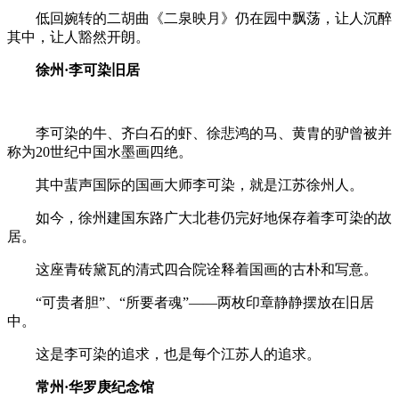
低回婉转的二胡曲《二泉映月》仍在园中飘荡，让人沉醉
其中，让人豁然开朗。
徐州
·
李可染旧居
李可染的牛、齐白石的虾、徐悲鸿的马、黄胄的驴曾被并
称为20世纪中国水墨画四绝。
其中蜚声国际的国画大师李可染，就是江苏徐州人。
如今，徐州建国东路广大北巷仍完好地保存着李可染的故
居。
这座青砖黛瓦的清式四合院诠释着国画的古朴和写意。
“可贵者胆”、“所要者魂”——两枚印章静静摆放在旧居
中。
这是李可染的追求，也是每个江苏人的追求。
常州
·
华罗庚纪念馆