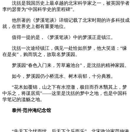
沈括是我国历史上最卓越的北宋科学家之一，被英国学者
李约瑟誉为“中国科学史的里程碑”。
他所著的《梦溪笔谈》详细记载了北宋时期的许多科技成
就，在世界史上都有重要地位。
值得一提的是，《梦溪笔谈》中的梦溪正是镇江。
沈括一次途经镇江，偶见一处恰如所梦，他大笑道：“缘
在是矣”，购而筑之，故取名梦溪园。
梦溪园“春色入门来，芳草遍池台”，是沈括的精神家园。
如今，梦溪园仍小桥流水、树木蓊郁，十分典雅。
“花木如覆锦，山之下有水澄澈，极目而乔木翳其上，梦
中乐之，将谋居焉”——这里是沈括的梦中之地，也是中国科
学笔记的滥觞之地。
泰州
·
范仲淹纪念馆
“先天下之忧而忧，后天下之乐而乐”，北宋政治家范仲淹