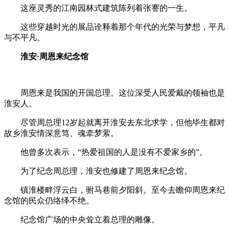
这座灵秀的江南园林式建筑陈列着张謇的一生。
这些穿越时光的展品诠释着那个年代的光荣与梦想，平凡
与不平凡。
淮安
·
周恩来纪念馆
周恩来是我国的开国总理。这位深受人民爱戴的领袖也是
淮安人。
尽管周总理12岁起就离开淮安去东北求学，但他毕生都对
故乡淮安情深意笃、魂牵梦萦。
他曾多次表示，“热爱祖国的人是没有不爱家乡的”。
为了纪念周总理，淮安也修建了周恩来纪念馆。
镇淮楼畔浮云白，驸马巷前夕阳斜。至今去瞻仰周恩来纪
念馆的民众仍络绎不绝。
纪念馆广场的中央耸立着总理的雕像。