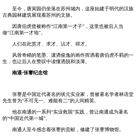
至今，唐寅园仍坐落在苏州城内，这座始建于明代的汉族
古典园林建筑展现着苏州的文脉。
因唐伯虎曾被称作“江南第一才子”，这里也被后人当
做“江南第一才地”。
人们在此赏才、求才、沾才、得才。
风骨奇峭的笔墨、潇洒俊逸的画作挥洒着唐伯虎不羁的一
生，也让后人在赞叹中读懂洒脱和淡薄。
南通
·
张謇纪念馆
张謇是中国近代著名的状元实业家，曾被著名学者林语堂
先生誉为“不可无一、难能有二”的人间精英。
他在南通的一系列“实业救国”实践，曾让南通成为著名
的“中国近代第一城”。
南通人至今感念着张謇的贡献，修建了张謇博物馆。