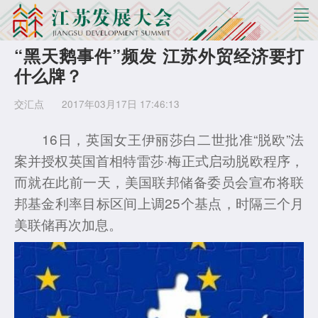
“黑天鹅事件”频发 江苏外贸经济要打
什么牌？
交汇点
2017年03月17日 17:46:13
16日，英国女王伊丽莎白二世批准“脱欧”法
案并授权英国首相特雷莎·梅正式启动脱欧程序，
而就在此前一天，美国联邦储备委员会宣布将联
邦基金利率目标区间上调25个基点，时隔三个月
美联储再次加息。