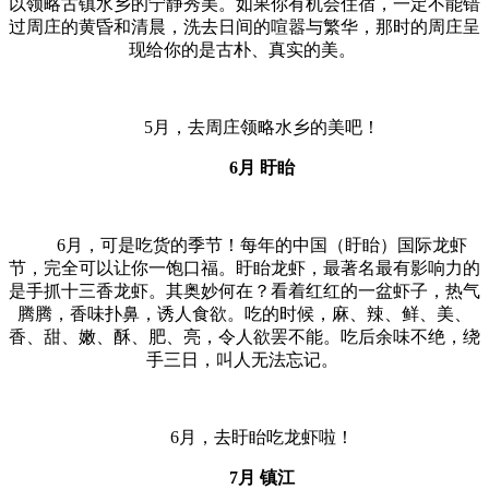
以领略古镇水乡的宁静秀美。如果你有机会住宿，一定不能错
过周庄的黄昏和清晨，洗去日间的喧嚣与繁华，那时的周庄呈
现给你的是古朴、真实的美。
5月，去周庄领略水乡的美吧！
6月 盱眙
6月，可是吃货的季节！每年的中国（盱眙）国际龙虾
节，完全可以让你一饱口福。盱眙龙虾，最著名最有影响力的
是手抓十三香龙虾。其奥妙何在？看着红红的一盆虾子，热气
腾腾，香味扑鼻，诱人食欲。吃的时候，麻、辣、鲜、美、
香、甜、嫩、酥、肥、亮，令人欲罢不能。吃后余味不绝，绕
手三日，叫人无法忘记。
6月，去盱眙吃龙虾啦！
7月 镇江