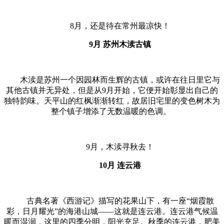
8月，还是待在常州最凉快！
9月 苏州木渎古镇
木渎是苏州一个因园林而生辉的古镇，或许在往日里它与
其他古镇并无异处，但是从9月开始，它便开始彰显出自己的
独特韵味。天平山的红枫渐渐转红，故居旧宅里的变色树木为
整个镇子增添了无数温暖的色调。
9月，木渎寻秋去！
10月 连云港
古典名著《西游记》描写的花果山下，有一座“烟霞散
彩，日月耀光”的海港山城——这就是连云港。连云港气候温
暖而湿润，这里的四季分明，阳光充足。秋季的连云港，肥美