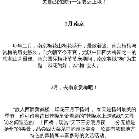
欠自己的旅行一定要还上哦！
2月 南京
每年二月，南京梅花山梅花盛开，景致着迷。南京植梅与
赏梅的历史悠久，自六朝至今不衰，尤以中国四大梅园之一的
梅花山为最佳。南京国际梅花节节庆期间，南京将以“梅”为主
题，以花为媒，以“梅”会友。
2月，去南京赏梅吧！
“故人西辞黄鹤楼，烟花三月下扬州”。春天是扬州最美的
季节，你可踏着昔日乾隆皇帝着迷的"乾隆水上游览线",去寻
访名闻遐迩的二十四桥，观赏“天下三分明月夜，二分无赖是
扬州”的美景，品尝四大菜系中的淮扬美食，欣赏有浓郁地方
特色的风情和丰富多彩的文艺活动。