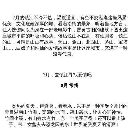
7月的镇江不冷不热，温度适宜，有空不妨逛逛这座风景
优美，文化底蕴深厚的城。看着沿街的景象，听着当地方言，
让人恍惚间以为身在一部老电影中，昏黄古旧的建筑下透出这
座城市平静的呼吸和心跳。俗话说山不在高，有仙则名，镇江
的山，可谓是山山有故事。焦山、金山、北固山、茅山、宝塔
山……白娘子和许仙的爱情故事更是让这座城市，充满了一种
浪漫气息。
7月，去镇江寻找爱情吧！
8月 常州
炎热的夏天，避避暑，看看水，岂不是一种享受？常州的
天目湖南山竹海，宽阔的水面，碧山碧水，让人心旷神怡。
竹间小溪，有山有水有竹，岂一个美字了得！还可以带上孩
子、带上女盆友去恐龙园的水上世界感受夏天的清爽！