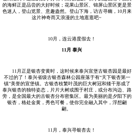
的海鲜正是品尝的大好时候；花果山景区、锦屏山景区更是景
色迷人，登山览景、意趣盎然。登山下海，访古寻幽，10月来
这片神奇而又浪漫的土地逛逛吧~
10月，连云港度假去！
11月 泰兴
11月正是银杏变黄时，这时候来泰兴宣堡古银杏园是最好
不过的了！泰兴省级古银杏森林公园座落于有“天下银杏第一
镇”美誉的宣堡镇。古银杏枝繁叶茂的巨大树冠和矮干形成了
泰兴银杏的独特姿态，片片大树或围于村庄，或分布沟边、路
旁，是全国最大的古银杏分布密集区。最为美丽的是夕阳下的
银杏，格处金黄，秀色可餐，使你完全融入其中，浮想翩
翩。
11月，泰兴寻银杏去！