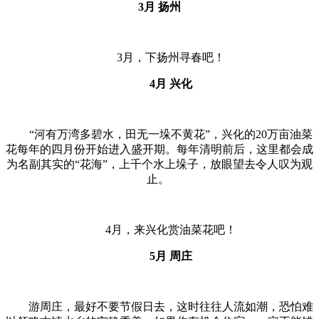
3月 扬州
3月，下扬州寻春吧！
4月 兴化
“河有万湾多碧水，田无一垛不黄花”，兴化的20万亩油菜
花每年的四月份开始进入盛开期。每年清明前后，这里都会成
为名副其实的“花海”，上千个水上垛子，放眼望去令人叹为观
止。
4月，来兴化赏油菜花吧！
5月
周庄
游周庄，最好不要节假日去，这时往往人流如潮，恐怕难