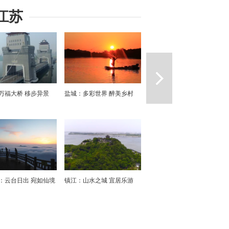
江苏
一篇
万福大桥 移步异景
盐城：多彩世界 醉美乡村
：云台日出 宛如仙境
镇江：山水之城 宜居乐游