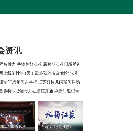
会资讯
心侨智侨力 共铸美好江苏 新时期江苏创新侨务
综述
苏网上线倒计时1天！最热烈的表白献给"气质
祝建军90周年阅兵举行 江苏好男儿闪耀阅兵场
苏首趟特快货运专列在镇江开通 刷新时速纪录
建军90周年晚会
专题片《水韵江苏》