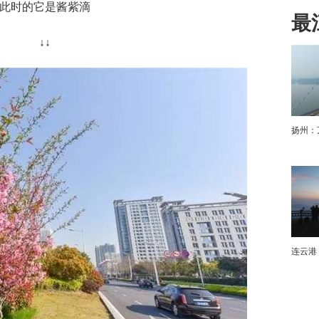
此时的它是酱紫滴
最
↓↓
下
扬州：
连云港