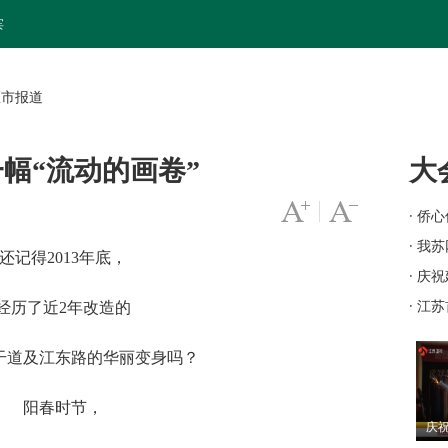
宾
区市报道
幅“流动的画卷”
大
字号变大
|
字号变小
· 侨
工作
· 我
还记得2013年底，
苏"
· 庆
· 江
经历了近2年改造的
干道及江东路的华丽变身吗？
阳春时节，
庆祝