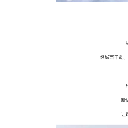
经城西干道、
新
让