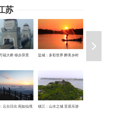
江苏
一篇
万福大桥 移步异景
盐城：多彩世界 醉美乡村
：云台日出 宛如仙境
镇江：山水之城 宜居乐游