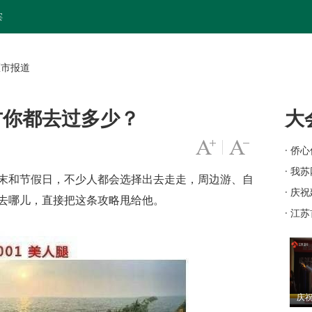
宾
区市报道
方你都去过多少？
大
字号变大
|
字号变小
· 侨
工作
· 我
末和节假日，不少人都会选择出去走走，周边游、自
苏"
· 庆
去哪儿，直接把这条攻略甩给他。
· 江
庆祝