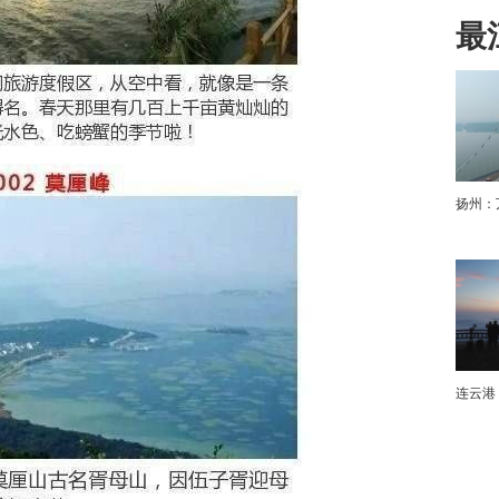
最
下
扬州：
连云港