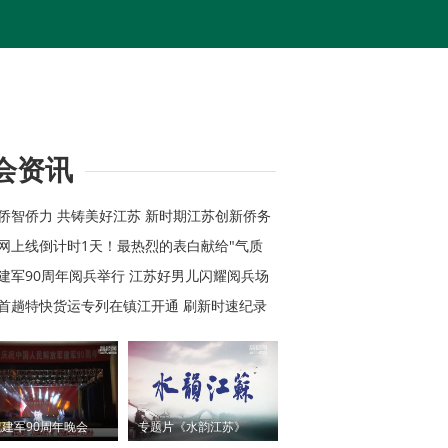
会资讯
心侨智侨力 共铸美好江苏 新时期江苏创新侨务
综述
苏网上线倒计时1天！最热烈的表白献给"气质
祝建军90周年阅兵举行 江苏好男儿闪耀阅兵场
苏首趟特快货运专列在镇江开通 刷新时速纪录
建军90周年晚会
专题片《水韵江苏》