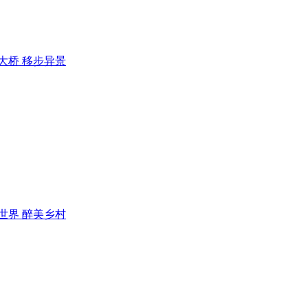
大桥 移步异景
世界 醉美乡村