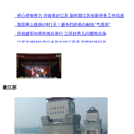
· 侨心侨智侨力 共铸美好江苏 新时期江苏创新侨务工作综述
· 我苏网上线倒计时1天！最热烈的表白献给"气质苏"
· 庆祝建军90周年阅兵举行 江苏好男儿闪耀阅兵场
· 江苏首趟特快货运专列在镇江开通 刷新时速纪录
庆祝建军90周年晚
会
最江苏
专题片《水韵江
苏》