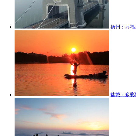
扬州：万福
盐城：多彩