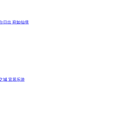
台日出 宛如仙境
之城 宜居乐游