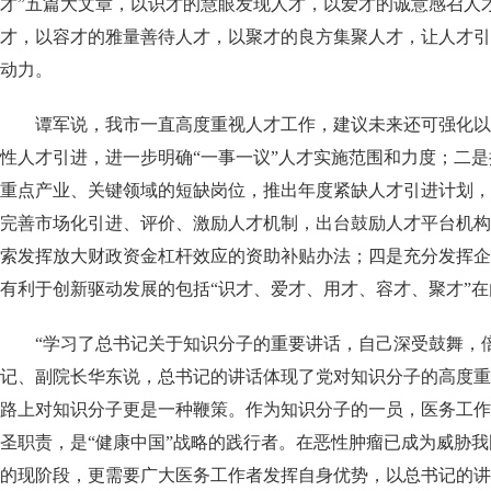
才”
五篇大文章，以识才的慧眼发现人才，以爱才的诚意感召人
才，以容才的雅量善待人才，以聚才的良方集聚人才，让人才引
动力。
谭军说，我市一直高度重视人才工作，建议未来还可强化以
性人才引进，进一步明确“一事一议”人才实施范围和力度；
二是
重点产业、关键领域的短缺岗位，推出年度紧缺人才引进计划，
完善市场化引进、评价、激励人才机制，出台鼓励人才平台机构
索发挥放大财政资金杠杆效应的资助补贴办法；
四是
充分发挥企
有利于创新驱动发展的包括“识才、爱才、用才、容才、聚才”在
“学习了总书记关于知识分子的重要讲话，自己深受鼓舞，
记、副院长华东说，总书记的讲话体现了党对知识分子的高度重
路上对知识分子更是一种鞭策。作为知识分子的一员，医务工作
圣职责，是
“健康中国”
战略的践行者。在恶性肿瘤已成为威胁我
的现阶段，更需要广大医务工作者发挥自身优势，以总书记的讲