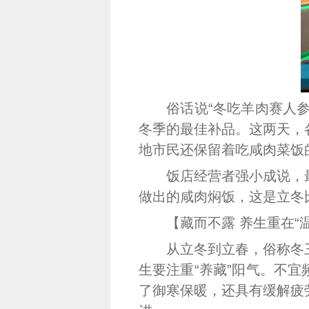
俗话说“冬吃羊肉赛人参。
冬季的最佳补品。这两天，
地市民还保留着吃咸肉菜饭
饭店经营者强小成说，最
做出的咸肉焖饭，这是立冬
【藏而不露 养生重在“温
从立冬到立春，俗称冬三
生要注重“养藏”阳气。不
了御寒保暖，还具有缓解疲