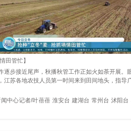
情田管忙】
逐步接近尾声，秋播秋管工作正如火如荼开展。眼
，江苏各地农技人员第一时间来到田间地头，指导
心记者/叶蓓蓓 淮安台 建湖台 常州台 沭阳台 泰