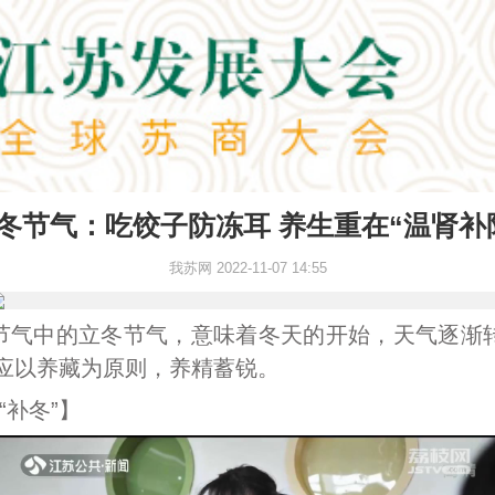
冬节气：吃饺子防冻耳 养生重在“温肾补
我苏网
2022-11-07 14:55
气中的立冬节气，意味着冬天的开始，天气逐渐转
应以养藏为原则，养精蓄锐。
补冬”】